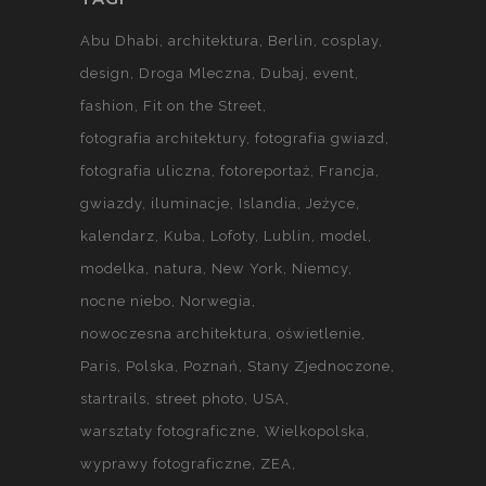
Abu Dhabi
architektura
Berlin
cosplay
design
Droga Mleczna
Dubaj
event
fashion
Fit on the Street
fotografia architektury
fotografia gwiazd
fotografia uliczna
fotoreportaż
Francja
gwiazdy
iluminacje
Islandia
Jeżyce
kalendarz
Kuba
Lofoty
Lublin
model
modelka
natura
New York
Niemcy
nocne niebo
Norwegia
nowoczesna architektura
oświetlenie
Paris
Polska
Poznań
Stany Zjednoczone
startrails
street photo
USA
warsztaty fotograficzne
Wielkopolska
wyprawy fotograficzne
ZEA