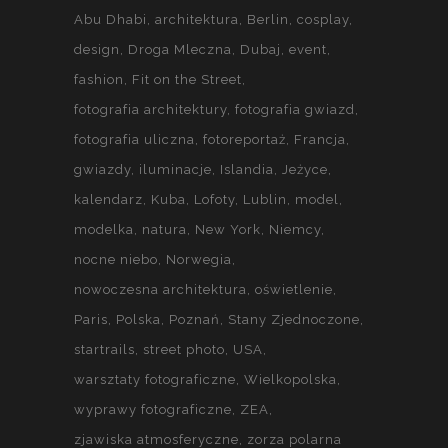
Abu Dhabi
architektura
Berlin
cosplay
design
Droga Mleczna
Dubaj
event
fashion
Fit on the Street
fotografia architektury
fotografia gwiazd
fotografia uliczna
fotoreportaż
Francja
gwiazdy
iluminacje
Islandia
Jeżyce
kalendarz
Kuba
Lofoty
Lublin
model
modelka
natura
New York
Niemcy
nocne niebo
Norwegia
nowoczesna architektura
oświetlenie
Paris
Polska
Poznań
Stany Zjednoczone
startrails
street photo
USA
warsztaty fotograficzne
Wielkopolska
wyprawy fotograficzne
ZEA
zjawiska atmosferyczne
zorza polarna